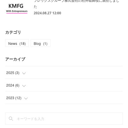
フレックスグループ株式会社の社外取締役に就任しまし
た
2024.08.27 12:00
カテゴリ
News
(
18
)
Blog
(
1
)
アーカイブ
2025
(
3
)
(
2
)
2024
(
6
)
(
1
)
(
1
)
2023
(
12
)
(
2
)
(
1
)
(
1
)
(
1
)